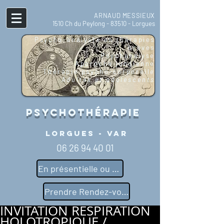
ARNAUD MESSIEUX
1510 Ch du Peylong - 83510 - Lorgues
Psycho-analyste en thérapies
brèves
Psychanalyse
Approche jungienne
Thérapie psycho-corporell
e
Adultes et adolescents
Psychothérapie
Lorgues - Var
06 26 94 40 01
En présentielle ou distancielle
Prendre Rendez-vous
INVITATION RESPIRATION
HOLOTROPIQUE /