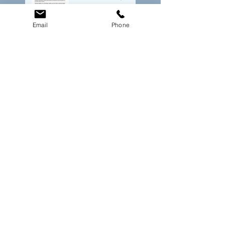
MARS 2022
Email
Phone
Article paru dans
"Le journal du
Yoga" -
Juillet/Août 2022 -
Livre paru -
Arnaud Messieux
- L'Impératif n'est
plus un choix
Articles