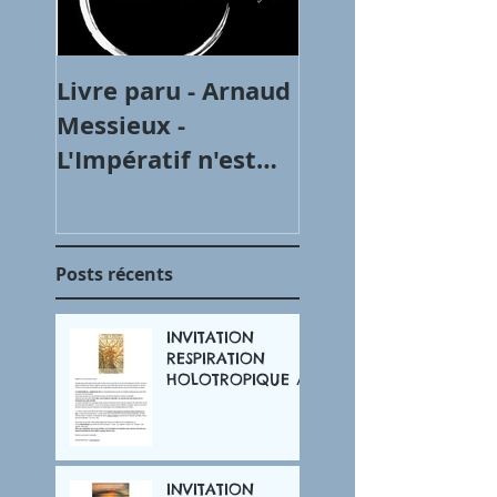
Livre paru - Arnaud
Articles
Messieux -
L'Impératif n'est
plus un choix
Posts récents
INVITATION
RESPIRATION
HOLOTROPIQUE /
MARS 2025
INVITATION