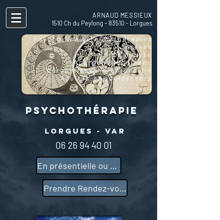
ARNAUD MESSIEUX
1510 Ch du Peylong - 83510 - Lorgues
Psycho-analyste en thérapies
brèves
Psychanalyse
Approche jungienne
Thérapie psycho-corporell
e
Adultes et adolescents
Psychothérapie
Lorgues - Var
06 26 94 40 01
En présentielle ou distancielle
Prendre Rendez-vous