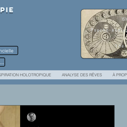
pie
151
r
Psycho-analys
Thér
ncielle
Prendre Rendez-vous
SPIRATION HOLOTROPIQUE
ANALYSE DES RÊVES
À PRO
arnaud messieux