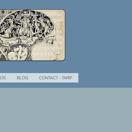
ARNAUD MESSIEUX
0 Ch du Peylong - 83510 - Lorgues
te en thérapies brèves
Psychanalyse
Approche jungienne
apie psycho-corporell
e
Adultes et adolescents
POS
BLOG
CONTACT - TARIF