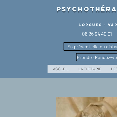
Psychothéra
Lorgues - Va
06 26 94 40 01
En présentielle ou dista
ACCUEIL
LA THERAPIE
RE