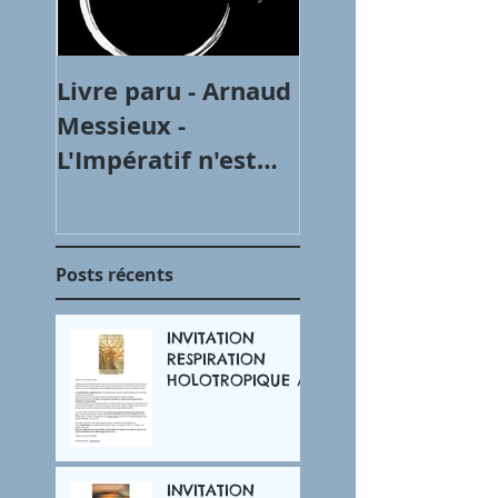
Livre paru - Arnaud
Articles
Messieux -
L'Impératif n'est
plus un choix
Posts récents
INVITATION
RESPIRATION
HOLOTROPIQUE /
MARS 2025
INVITATION