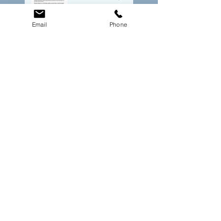
MARS 2022
Email
Phone
Article paru dans
"Le journal du
Yoga" -
Juillet/Août 2022 -
Livre paru -
Arnaud Messieux
- L'Impératif n'est
plus un choix
Articles