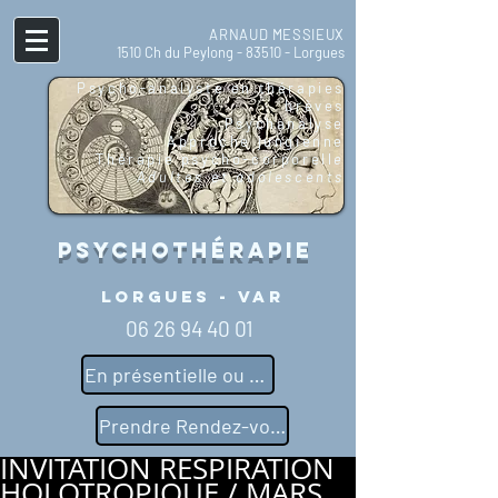
ARNAUD MESSIEUX
1510 Ch du Peylong - 83510 - Lorgues
Psycho-analyste en thérapies
brèves
Psychanalyse
Approche jungienne
Thérapie psycho-corporell
e
Adultes et adolescents
Psychothérapie
Lorgues - Var
06 26 94 40 01
En présentielle ou distancielle
Prendre Rendez-vous
INVITATION RESPIRATION
HOLOTROPIQUE / MARS